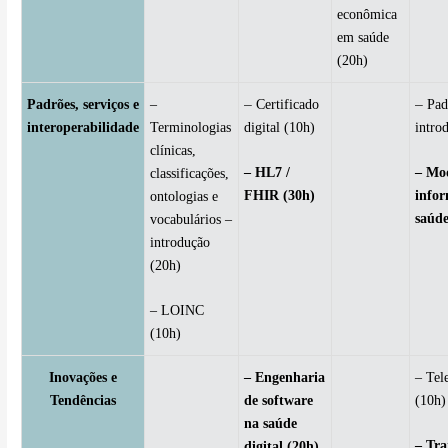
econômica
em saúde
(20h)
–
–
Padrões, serviços e
–
Certificado
Pad
interoperabilidade
Terminologias
digital (10h)
intro
clínicas,
– HL7 /
– Mo
classificações,
FHIR (30h)
info
ontologias e
saúde
vocabulários –
introdução
(20h)
– LOINC
(10h)
Inovações e
– Engenharia
– Tel
Tendências
de software
(10h)
na saúde
– Tr
digital (20h)