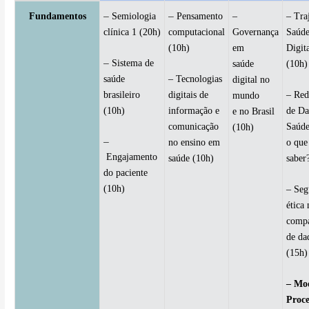
–
–
Fundamentos
Semiologia
Pensamento
–
– Tra
clínica 1 (20h)
computacional
Governança
Saúd
(10h)
em
Digit
–
Sistema de
saúde
(10h)
saúde
– Tecnologias
digital no
brasileiro
digitais de
– Red
mundo
(10h)
informação e
de D
e no Brasil
comunicação
Saúde
(10h)
–
no ensino em
o que
Engajamento
saúde (10h)
saber
do paciente
(10h)
– Seg
ética
compa
de da
(15h)
– Mo
Proce