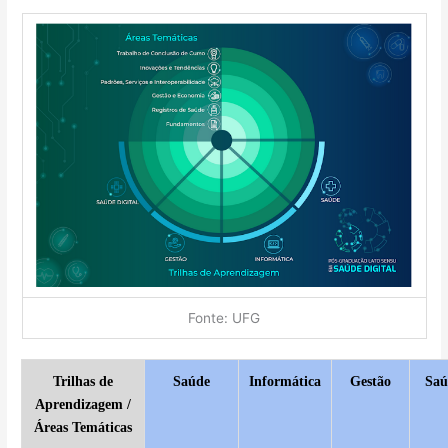
Fonte: UFG
Trilhas de
Saúde
Informática
Gestão
Saú
Aprendizagem /
Áreas Temáticas