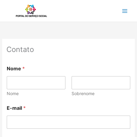
Ir
para
o
conteúdo
Contato
Nome
*
Nome
Sobrenome
E-mail
*