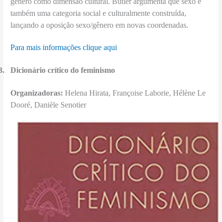
gênero como dimensão cultural. Butler argumenta que sexo é
também uma categoria social e culturalmente construída,
lançando a oposição sexo/gênero em novas coordenadas.
Para mais informações clique aqui
3.
Dicionário crítico do feminismo
Organizadoras:
Helena Hirata, Françoise Laborie, Hélène Le
Dooré, Danièle Senotier