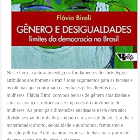
Neste livro, a autora investiga os fundamentos dos privilégios
atribuídos aos homens e traz à tona argumentos para as facetas e
os dilemas que contornam os embates pelos direitos das
mulheres. Flávia Biroli convoca teorias de gênero atualizadas e
situa os avanços, retrocessos e impasses do movimento de
mulheres. As principais dimensões analisadas nesta obra são:
divisão sexual do trabalho; cuidado e responsabilidade; família e
maternidade; aborto, sexualidade e autonomia; feminismo e
atuação política. Aqui, a autora expressa ideias atuais por meio