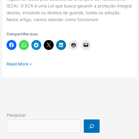
(ECA). O ECA é uma Lei que busca garantir a proteção integral
destes, incluindo os direitos de guarda, tutela ou adoção.
Neste artigo, vamos abordar como funcionam
Compartilhe isso:
Guarda,
Read More »
Tutela
e
Adoção:
Entenda
as
Diferenças
conforme
Pesquisar
o
ECA