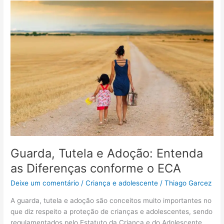
criança,
adolescente
e
jovem
no
Estatuto
da
Criança
e
do
Adolescente
e
no
Estatuto
Guarda, Tutela e Adoção: Entenda
da
as Diferenças conforme o ECA
Juventude
Deixe um comentário
/
Criança e adolescente
/
Thiago Garcez
A guarda, tutela e adoção são conceitos muito importantes no
que diz respeito a proteção de crianças e adolescentes, sendo
regulamentados pelo Estatuto da Criança e do Adolescente