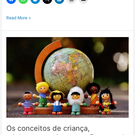
Garantia
Read More »
de
prioridade
absoluta:
a
proteção
integral
das
crianças
e
adolescentes
Os conceitos de criança,