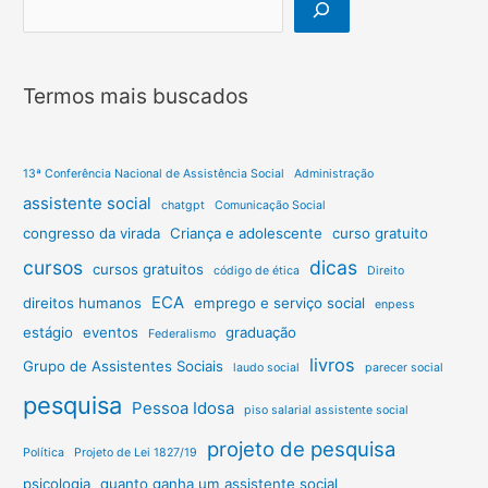
Termos mais buscados
13ª Conferência Nacional de Assistência Social
Administração
assistente social
chatgpt
Comunicação Social
congresso da virada
Criança e adolescente
curso gratuito
cursos
dicas
cursos gratuitos
código de ética
Direito
ECA
direitos humanos
emprego e serviço social
enpess
estágio
eventos
graduação
Federalismo
livros
Grupo de Assistentes Sociais
laudo social
parecer social
pesquisa
Pessoa Idosa
piso salarial assistente social
projeto de pesquisa
Política
Projeto de Lei 1827/19
psicologia
quanto ganha um assistente social