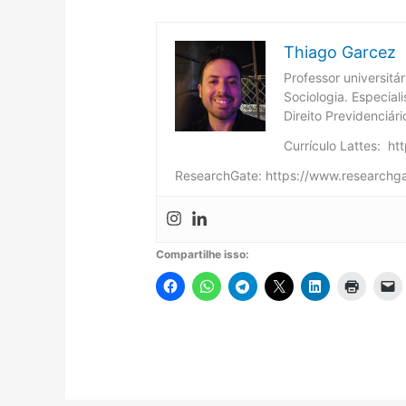
Thiago Garcez
Professor universitá
Sociologia. Especial
Direito Previdenciár
Currículo Lattes: h
ResearchGate: https://www.researchga
Compartilhe isso: