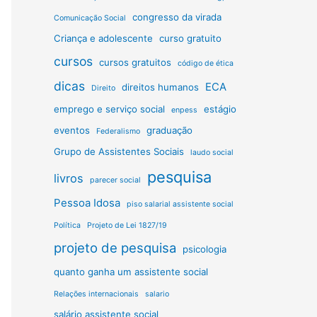
congresso da virada
Comunicação Social
Criança e adolescente
curso gratuito
cursos
cursos gratuitos
código de ética
dicas
ECA
direitos humanos
Direito
emprego e serviço social
estágio
enpess
eventos
graduação
Federalismo
Grupo de Assistentes Sociais
laudo social
pesquisa
livros
parecer social
Pessoa Idosa
piso salarial assistente social
Política
Projeto de Lei 1827/19
projeto de pesquisa
psicologia
quanto ganha um assistente social
Relações internacionais
salario
salário assistente social