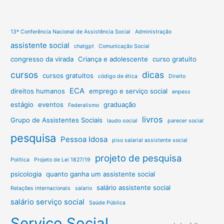
13ª Conferência Nacional de Assistência Social
Administração
assistente social
chatgpt
Comunicação Social
congresso da virada
Criança e adolescente
curso gratuito
cursos
dicas
cursos gratuitos
código de ética
Direito
ECA
direitos humanos
emprego e serviço social
enpess
estágio
eventos
graduação
Federalismo
livros
Grupo de Assistentes Sociais
laudo social
parecer social
pesquisa
Pessoa Idosa
piso salarial assistente social
projeto de pesquisa
Política
Projeto de Lei 1827/19
psicologia
quanto ganha um assistente social
salário assistente social
Relações internacionais
salario
salário serviço social
Saúde Pública
Serviço Social