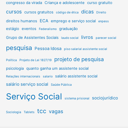
congresso da virada
Criança e adolescente
curso gratuito
cursos
dicas
cursos gratuitos
código de ética
Direito
ECA
direitos humanos
emprego e serviço social
enpess
estágio
eventos
graduação
Federalismo
livros
Grupo de Assistentes Sociais
laudo social
parecer social
pesquisa
Pessoa Idosa
piso salarial assistente social
projeto de pesquisa
Política
Projeto de Lei 1827/19
psicologia
quanto ganha um assistente social
salário assistente social
Relações internacionais
salario
salário serviço social
Saúde Pública
Serviço Social
sociojurídico
sistema prisional
tcc
vagas
Sociologia
Tablets