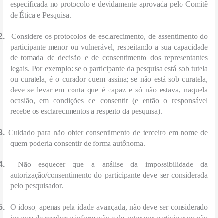
especificada no protocolo e devidamente aprovada pelo Comitê
de Ética e Pesquisa.
2.
Considere os protocolos de esclarecimento, de assentimento do
participante menor ou vulnerável, respeitando a sua capacidade
de tomada de decisão e de consentimento dos representantes
legais. Por exemplo: se o participante da pesquisa está sob tutela
ou curatela, é o curador quem assina; se não está sob curatela,
deve-se levar em conta que é capaz e só não estava, naquela
ocasião, em condições de consentir (e então o responsável
recebe os esclarecimentos a respeito da pesquisa).
3.
Cuidado para não obter consentimento de terceiro em nome de
quem poderia consentir de forma autônoma.
4.
Não esquecer que a análise da impossibilidade da
autorização/consentimento do participante deve ser considerada
pelo pesquisador.
5.
O idoso, apenas pela idade avançada, não deve ser considerado
incapaz de receber a informação e de optar por participar ou não