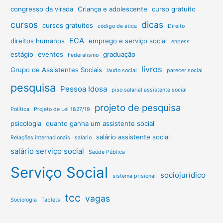
congresso da virada
Criança e adolescente
curso gratuito
cursos
dicas
cursos gratuitos
código de ética
Direito
ECA
direitos humanos
emprego e serviço social
enpess
estágio
eventos
graduação
Federalismo
livros
Grupo de Assistentes Sociais
laudo social
parecer social
pesquisa
Pessoa Idosa
piso salarial assistente social
projeto de pesquisa
Política
Projeto de Lei 1827/19
psicologia
quanto ganha um assistente social
salário assistente social
Relações internacionais
salario
salário serviço social
Saúde Pública
Serviço Social
sociojurídico
sistema prisional
tcc
vagas
Sociologia
Tablets