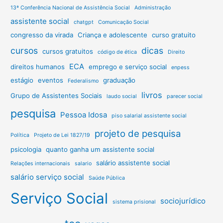
13ª Conferência Nacional de Assistência Social
Administração
assistente social
chatgpt
Comunicação Social
congresso da virada
Criança e adolescente
curso gratuito
cursos
dicas
cursos gratuitos
código de ética
Direito
ECA
direitos humanos
emprego e serviço social
enpess
estágio
eventos
graduação
Federalismo
livros
Grupo de Assistentes Sociais
laudo social
parecer social
pesquisa
Pessoa Idosa
piso salarial assistente social
projeto de pesquisa
Política
Projeto de Lei 1827/19
psicologia
quanto ganha um assistente social
salário assistente social
Relações internacionais
salario
salário serviço social
Saúde Pública
Serviço Social
sociojurídico
sistema prisional