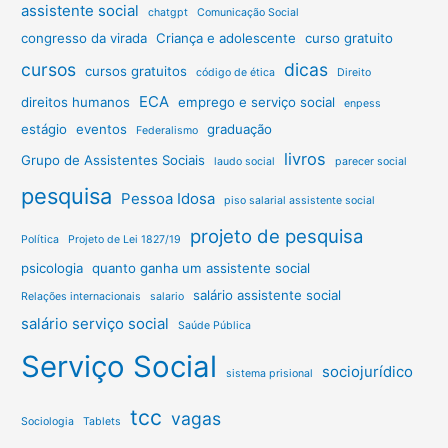
assistente social
chatgpt
Comunicação Social
congresso da virada
Criança e adolescente
curso gratuito
cursos
dicas
cursos gratuitos
código de ética
Direito
ECA
direitos humanos
emprego e serviço social
enpess
estágio
eventos
graduação
Federalismo
livros
Grupo de Assistentes Sociais
laudo social
parecer social
pesquisa
Pessoa Idosa
piso salarial assistente social
projeto de pesquisa
Política
Projeto de Lei 1827/19
psicologia
quanto ganha um assistente social
salário assistente social
Relações internacionais
salario
salário serviço social
Saúde Pública
Serviço Social
sociojurídico
sistema prisional
tcc
vagas
Sociologia
Tablets