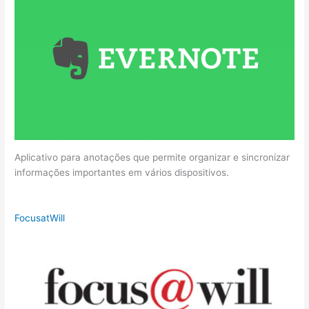
Aplicativo para anotações que permite organizar e sincronizar
informações importantes em vários dispositivos.
FocusatWill