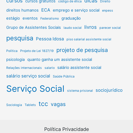
cursos
dicas
cursos gratuitos
código de ética
Direito
ECA
direitos humanos
emprego e serviço social
enpess
estágio
eventos
graduação
Federalismo
livros
Grupo de Assistentes Sociais
laudo social
parecer social
pesquisa
Pessoa Idosa
piso salarial assistente social
projeto de pesquisa
Política
Projeto de Lei 1827/19
psicologia
quanto ganha um assistente social
salário assistente social
Relações internacionais
salario
salário serviço social
Saúde Pública
Serviço Social
sociojurídico
sistema prisional
tcc
vagas
Sociologia
Tablets
Política Privacidade