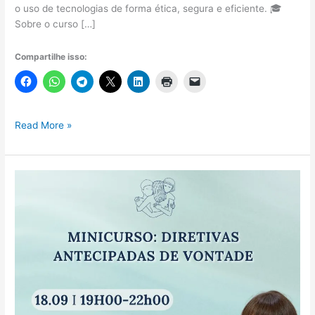
o uso de tecnologias de forma ética, segura e eficiente. 🎓
Sobre o curso […]
Compartilhe isso:
Curso
Read More »
Online
Gratuito
de
Introdução
à
Saúde
Digital
–
Fiocruz
e
Ministério
da