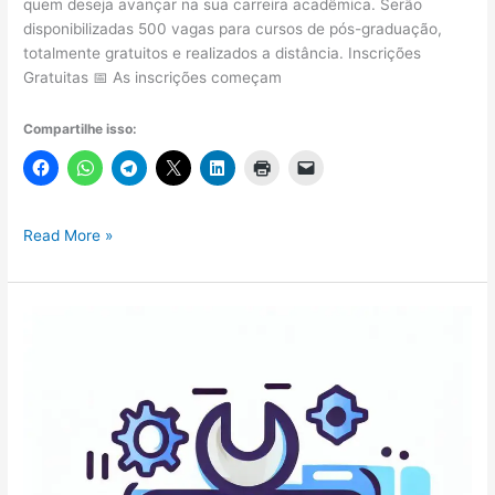
quem deseja avançar na sua carreira acadêmica. Serão
disponibilizadas 500 vagas para cursos de pós-graduação,
totalmente gratuitos e realizados a distância. Inscrições
Gratuitas 📅 As inscrições começam
Compartilhe isso:
500
Read More »
Vagas
Gratuitas
para
Cursos
de
Pós-
Graduação
a
Distância
pelo