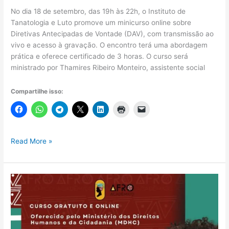
No dia 18 de setembro, das 19h às 22h, o Instituto de
Tanatologia e Luto promove um minicurso online sobre
Diretivas Antecipadas de Vontade (DAV), com transmissão ao
vivo e acesso à gravação. O encontro terá uma abordagem
prática e oferece certificado de 3 horas. O curso será
ministrado por Thamires Ribeiro Monteiro, assistente social
Compartilhe isso:
Minicurso
Read More »
sobre
Diretivas
Antecipadas
de
Vontade
–
Ao