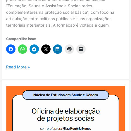
“Educação, Saúde e Assistência Social: redes
complementares na proteção social básica”, com foco na
articulação entre políticas públicas e suas organizações
territoriais intersetoriais. A formação é voltada a quem
Compartilhe isso:
Educação,
Read More »
Saúde
e
Assistência
Social:
Curso
Gratuito
Promove
Articulação
Intersetorial