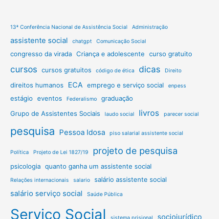
13ª Conferência Nacional de Assistência Social
Administração
assistente social
chatgpt
Comunicação Social
congresso da virada
Criança e adolescente
curso gratuito
cursos
dicas
cursos gratuitos
código de ética
Direito
ECA
direitos humanos
emprego e serviço social
enpess
estágio
eventos
graduação
Federalismo
livros
Grupo de Assistentes Sociais
laudo social
parecer social
pesquisa
Pessoa Idosa
piso salarial assistente social
projeto de pesquisa
Política
Projeto de Lei 1827/19
psicologia
quanto ganha um assistente social
salário assistente social
Relações internacionais
salario
salário serviço social
Saúde Pública
Serviço Social
sociojurídico
sistema prisional