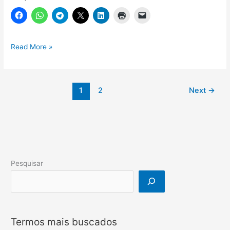
42
Read More »
sites
que
oferecem
1
2
Next
→
cursos
online
e
gratuitos
com
certificado
Pesquisar
Termos mais buscados