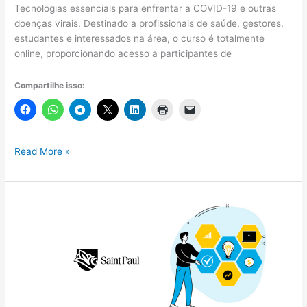
Tecnologias essenciais para enfrentar a COVID-19 e outras
doenças virais. Destinado a profissionais de saúde, gestores,
estudantes e interessados na área, o curso é totalmente
online, proporcionando acesso a participantes de
Compartilhe isso:
Garanta
Read More »
sua
Vaga:
Curso
Online
Gratuito
100h
Fiocruz
sobre
COVID-
19