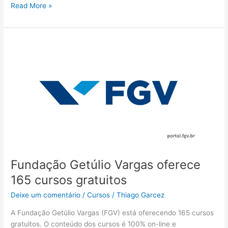
Bolsas
Read More »
de
estudo
de
graduação,
pós-
graduação
e
outros
para
profissionais
de
ONGs
oferecidas
Fundação Getúlio Vargas oferece
pela
Saint
165 cursos gratuitos
Paul
Deixe um comentário
/
Cursos
/
Thiago Garcez
A Fundação Getúlio Vargas (FGV) está oferecendo 165 cursos
gratuitos. O conteúdo dos cursos é 100% on-line e