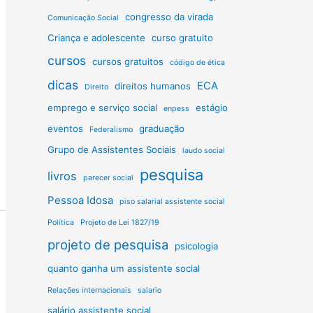
congresso da virada
Comunicação Social
Criança e adolescente
curso gratuito
cursos
cursos gratuitos
código de ética
dicas
ECA
direitos humanos
Direito
emprego e serviço social
estágio
enpess
eventos
graduação
Federalismo
Grupo de Assistentes Sociais
laudo social
pesquisa
livros
parecer social
Pessoa Idosa
piso salarial assistente social
Política
Projeto de Lei 1827/19
projeto de pesquisa
psicologia
quanto ganha um assistente social
Relações internacionais
salario
salário assistente social