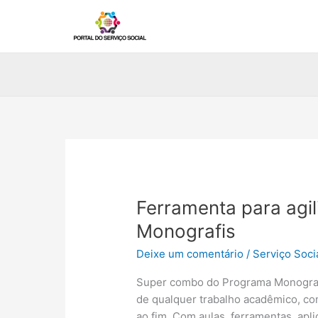
Ir
para
o
conteúdo
Ferramenta para agil
Monografis
Deixe um comentário
/
Serviço Soci
Super combo do Programa Monografi
de qualquer trabalho acadêmico, co
ao fim. Com aulas, ferramentas, apl