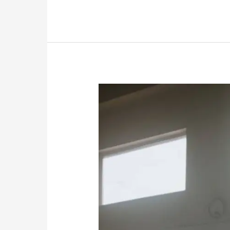
sobre
Ética
e
Direitos
Humanos
pela
ABEPSS