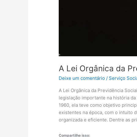
A Lei Orgânica da Pr
Deixe um comentário
/
Serviço Soci
A Lei Orgânica da Previdência Soc
legislação importante na história da
1960, ela teve como objetivo princip
existentes na época, com o intuito d
organizada e eficiente. Dentre as p
Compartilhe isso: