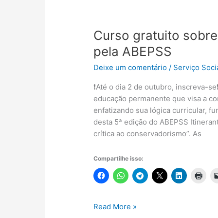
2021
Curso gratuito sobre
pela ABEPSS
Deixe um comentário
/
Serviço Soci
❗️Até o dia 2 de outubro, inscreva-s
educação permanente que visa a con
enfatizando sua lógica curricular, f
desta 5ª edição do ABEPSS Itinerant
crítica ao conservadorismo”. As
Compartilhe isso:
Curso
Read More »
gratuito