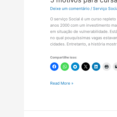
Deixe um comentário
/
Serviço Soci
O serviço Social é um curso replet
anos 2000 com um investimento maci
em situação de vulnerabilidade. Est
no qual pouquíssimas vagas estavam
cidades. Entretanto, a história mos
Compartilhe isso:
5
Read More »
motivos
para
cursar
Serviço
Social