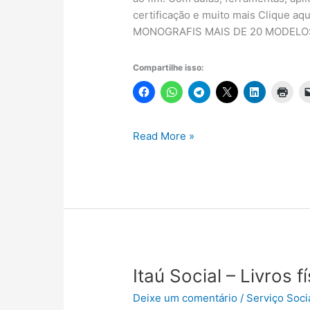
certificação e muito mais Clique 
MONOGRAFIS MAIS DE 20 MODELOS
Compartilhe isso:
Ferramenta
Read More »
para
agilizar
a
escrita
do
TCC
–
Monografis
Itaú Social – Livros f
Deixe um comentário
/
Serviço Soci