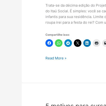
Trata-se da décima edição do Projet
do Itaú Social. É simples: você se c
infantis para sua residência. Limit
roupa irei para a festa do rei? Com
Compartilhe isso:
Itaú
Read More »
Social
–
Livros
físicos
grátis
para
crianças
5 motivos para cursa