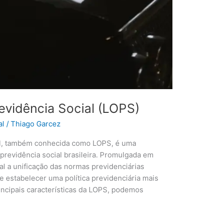
evidência Social (LOPS)
al
/
Thiago Garcez
ial, também conhecida como LOPS, é uma
 previdência social brasileira. Promulgada em
al a unificação das normas previdenciárias
e estabelecer uma política previdenciária mais
rincipais características da LOPS, podemos