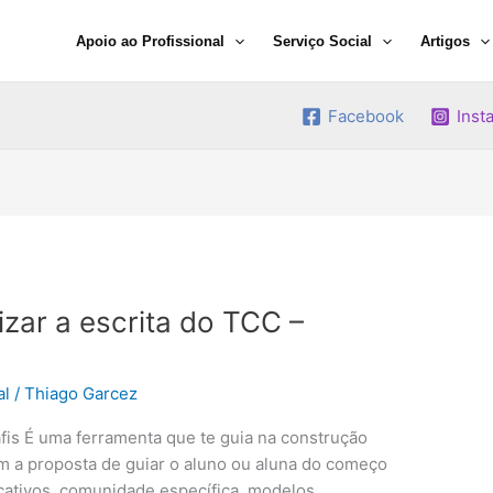
Apoio ao Profissional
Serviço Social
Artigos
Facebook
Inst
izar a escrita do TCC –
al
/
Thiago Garcez
s É uma ferramenta que te guia na construção
m a proposta de guiar o aluno ou aluna do começo
icativos, comunidade específica, modelos,