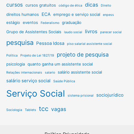
cursos
dicas
cursos gratuitos
código de ética
Direito
ECA
direitos humanos
emprego e serviço social
enpess
estágio
eventos
graduação
Federalismo
livros
Grupo de Assistentes Sociais
laudo social
parecer social
pesquisa
Pessoa Idosa
piso salarial assistente social
projeto de pesquisa
Política
Projeto de Lei 1827/19
psicologia
quanto ganha um assistente social
salário assistente social
Relações internacionais
salario
salário serviço social
Saúde Pública
Serviço Social
sociojurídico
sistema prisional
tcc
vagas
Sociologia
Tablets