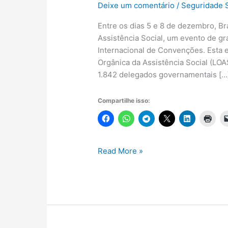
Deixe um comentário
/
Seguridade S
Entre os dias 5 e 8 de dezembro, Br
Assistência Social, um evento de g
Internacional de Convenções. Esta 
Orgânica da Assistência Social (LOAS
1.842 delegados governamentais […
Compartilhe isso:
13ª
Read More »
Conferência
Nacional
de
Assistência
Social:
Reconstrução