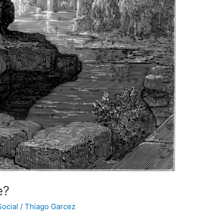
e?
ocial
/
Thiago Garcez