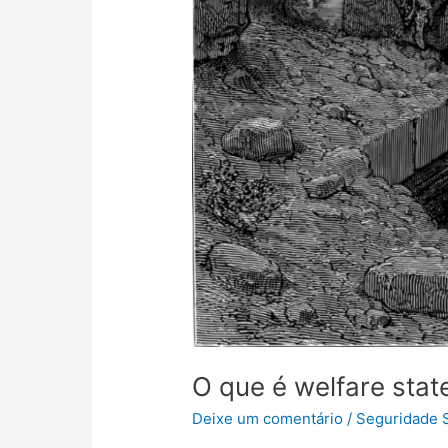
O que é welfare stat
Deixe um comentário
/
Seguridade S