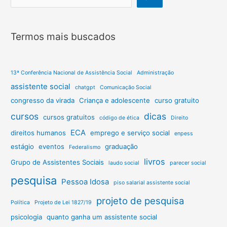
que
você
precisa
Termos mais buscados
saber
13ª Conferência Nacional de Assistência Social
Administração
assistente social
chatgpt
Comunicação Social
congresso da virada
Criança e adolescente
curso gratuito
cursos
dicas
cursos gratuitos
código de ética
Direito
ECA
direitos humanos
emprego e serviço social
enpess
estágio
eventos
graduação
Federalismo
livros
Grupo de Assistentes Sociais
laudo social
parecer social
pesquisa
Pessoa Idosa
piso salarial assistente social
projeto de pesquisa
Política
Projeto de Lei 1827/19
psicologia
quanto ganha um assistente social