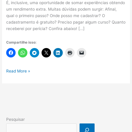
É, inclusive, uma oportunidade de somar experiências obtendo
um rendimento extra. Muitas dúvidas podem surgir: Afinal,
qual o primeiro passo? Onde posso me cadastrar? O
cadastramento é gratuito? Preciso pagar algum curso? Quanto
receberei por perícia? Confira abaixo! […]
Compartilhe isso:
Perito
Read More »
judicial
assistente
social
na
Justiça
Federal
–
Pesquisar
Tudo
o