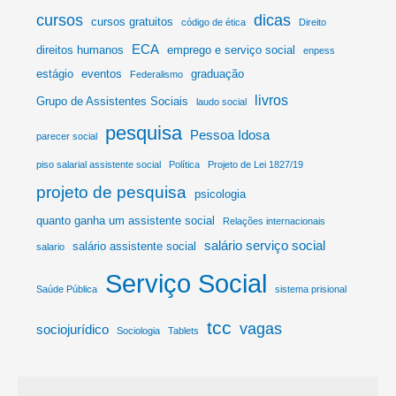
cursos
dicas
cursos gratuitos
código de ética
Direito
ECA
direitos humanos
emprego e serviço social
enpess
estágio
eventos
graduação
Federalismo
livros
Grupo de Assistentes Sociais
laudo social
pesquisa
Pessoa Idosa
parecer social
piso salarial assistente social
Política
Projeto de Lei 1827/19
projeto de pesquisa
psicologia
quanto ganha um assistente social
Relações internacionais
salário serviço social
salário assistente social
salario
Serviço Social
Saúde Pública
sistema prisional
tcc
vagas
sociojurídico
Sociologia
Tablets