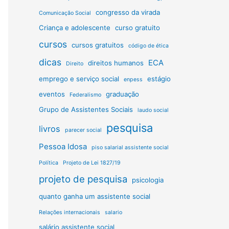
congresso da virada
Comunicação Social
Criança e adolescente
curso gratuito
cursos
cursos gratuitos
código de ética
dicas
ECA
direitos humanos
Direito
emprego e serviço social
estágio
enpess
eventos
graduação
Federalismo
Grupo de Assistentes Sociais
laudo social
pesquisa
livros
parecer social
Pessoa Idosa
piso salarial assistente social
Política
Projeto de Lei 1827/19
projeto de pesquisa
psicologia
quanto ganha um assistente social
Relações internacionais
salario
salário assistente social