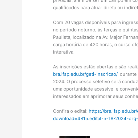
privadas, além de ser um campo em co
qualificados para atuar direta ou indir
Com 20 vagas disponíveis para ingress
no período noturno, às terças e quint
Paulista, localizado na Av. Major Fern
carga horária de 420 horas, o curso o
interativa.
As inscrições estão abertas e são real
bra.ifsp.edu.br/geti-inscricao/
, durante
2024. O processo seletivo será conduzi
uma oportunidade acessível e convenie
interessados em aprimorar seus conhe
Confira o edital:
https://bra.ifsp.edu.
download=4815:edital-n-18-2024-drg-