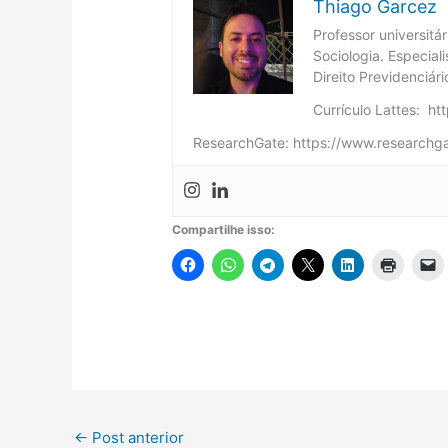
Thiago Garcez
Professor universitá
Sociologia. Especial
Direito Previdenciár
Currículo Lattes: h
ResearchGate: https://www.researchga
Compartilhe isso:
←
Post anterior