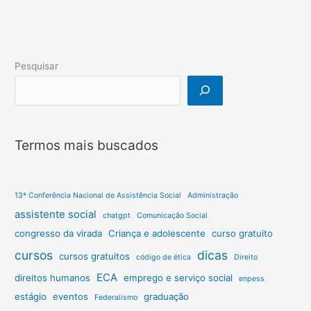
no
Brasil
Pesquisar
Termos mais buscados
13ª Conferência Nacional de Assistência Social
Administração
assistente social
chatgpt
Comunicação Social
congresso da virada
Criança e adolescente
curso gratuito
cursos
dicas
cursos gratuitos
código de ética
Direito
ECA
direitos humanos
emprego e serviço social
enpess
estágio
eventos
graduação
Federalismo