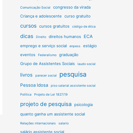
congresso da virada
Comunicação Social
Criança e adolescente
curso gratuito
cursos
cursos gratuitos
código de ética
dicas
ECA
direitos humanos
Direito
emprego e serviço social
estágio
enpess
eventos
graduação
Federalismo
Grupo de Assistentes Sociais
laudo social
pesquisa
livros
parecer social
Pessoa Idosa
piso salarial assistente social
Política
Projeto de Lei 1827/19
projeto de pesquisa
psicologia
quanto ganha um assistente social
Relações internacionais
salario
salário assistente social