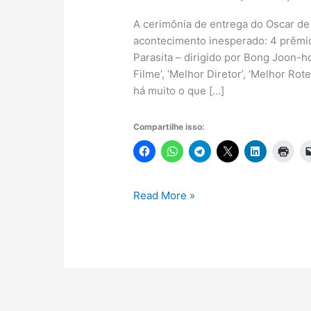
A cerimônia de entrega do Oscar d
acontecimento inesperado: 4 prêmio
Parasita – dirigido por Bong Joon-ho
Filme’, ‘Melhor Diretor’, ‘Melhor Rote
há muito o que […]
Compartilhe isso:
Resenha
Read More »
do
filme
Parasita
–
Indicações
de