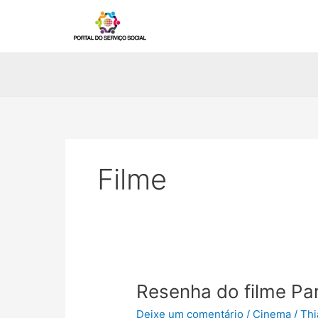
Ir
para
o
conteúdo
Filme
Resenha do filme Par
Deixe um comentário
/
Cinema
/
Thi